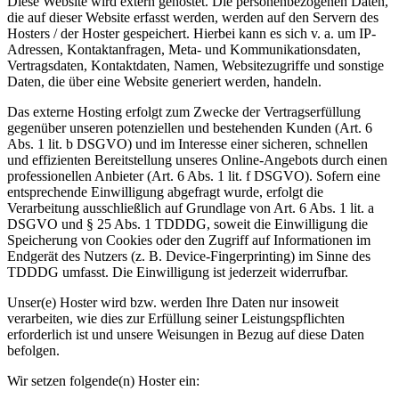
Diese Website wird extern gehostet. Die personenbezogenen Daten,
die auf dieser Website erfasst werden, werden auf den Servern des
Hosters / der Hoster gespeichert. Hierbei kann es sich v. a. um IP-
Adressen, Kontaktanfragen, Meta- und Kommunikationsdaten,
Vertragsdaten, Kontaktdaten, Namen, Websitezugriffe und sonstige
Daten, die über eine Website generiert werden, handeln.
Das externe Hosting erfolgt zum Zwecke der Vertragserfüllung
gegenüber unseren potenziellen und bestehenden Kunden (Art. 6
Abs. 1 lit. b DSGVO) und im Interesse einer sicheren, schnellen
und effizienten Bereitstellung unseres Online-Angebots durch einen
professionellen Anbieter (Art. 6 Abs. 1 lit. f DSGVO). Sofern eine
entsprechende Einwilligung abgefragt wurde, erfolgt die
Verarbeitung ausschließlich auf Grundlage von Art. 6 Abs. 1 lit. a
DSGVO und § 25 Abs. 1 TDDDG, soweit die Einwilligung die
Speicherung von Cookies oder den Zugriff auf Informationen im
Endgerät des Nutzers (z. B. Device-Fingerprinting) im Sinne des
TDDDG umfasst. Die Einwilligung ist jederzeit widerrufbar.
Unser(e) Hoster wird bzw. werden Ihre Daten nur insoweit
verarbeiten, wie dies zur Erfüllung seiner Leistungspflichten
erforderlich ist und unsere Weisungen in Bezug auf diese Daten
befolgen.
Wir setzen folgende(n) Hoster ein: