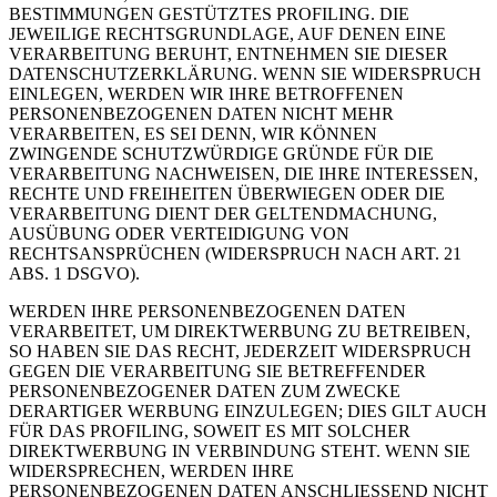
BESTIMMUNGEN GESTÜTZTES PROFILING. DIE
JEWEILIGE RECHTSGRUNDLAGE, AUF DENEN EINE
VERARBEITUNG BERUHT, ENTNEHMEN SIE DIESER
DATENSCHUTZERKLÄRUNG. WENN SIE WIDERSPRUCH
EINLEGEN, WERDEN WIR IHRE BETROFFENEN
PERSONENBEZOGENEN DATEN NICHT MEHR
VERARBEITEN, ES SEI DENN, WIR KÖNNEN
ZWINGENDE SCHUTZWÜRDIGE GRÜNDE FÜR DIE
VERARBEITUNG NACHWEISEN, DIE IHRE INTERESSEN,
RECHTE UND FREIHEITEN ÜBERWIEGEN ODER DIE
VERARBEITUNG DIENT DER GELTENDMACHUNG,
AUSÜBUNG ODER VERTEIDIGUNG VON
RECHTSANSPRÜCHEN (WIDERSPRUCH NACH ART. 21
ABS. 1 DSGVO).
WERDEN IHRE PERSONENBEZOGENEN DATEN
VERARBEITET, UM DIREKTWERBUNG ZU BETREIBEN,
SO HABEN SIE DAS RECHT, JEDERZEIT WIDERSPRUCH
GEGEN DIE VERARBEITUNG SIE BETREFFENDER
PERSONENBEZOGENER DATEN ZUM ZWECKE
DERARTIGER WERBUNG EINZULEGEN; DIES GILT AUCH
FÜR DAS PROFILING, SOWEIT ES MIT SOLCHER
DIREKTWERBUNG IN VERBINDUNG STEHT. WENN SIE
WIDERSPRECHEN, WERDEN IHRE
PERSONENBEZOGENEN DATEN ANSCHLIESSEND NICHT